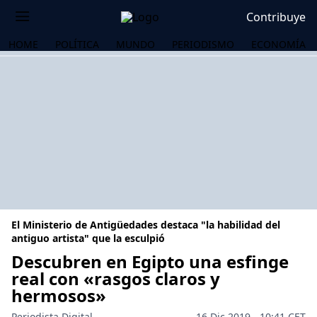
Contribuye
HOME
POLÍTICA
MUNDO
PERIODISMO
ECONOMÍA
El Ministerio de Antigüedades destaca "la habilidad del
antiguo artista" que la esculpió
Descubren en Egipto una esfinge
real con «rasgos claros y
OS
hermosos»
Periodista Digital
16 Dic 2019 - 10:41 CET