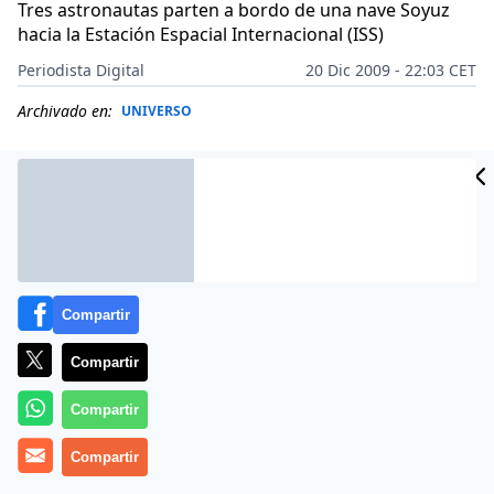
Tres astronautas parten a bordo de una nave Soyuz
hacia la Estación Espacial Internacional (ISS)
Periodista Digital
20 Dic 2009 - 22:03 CET
Archivado en:
UNIVERSO
Compartir
Compartir
Compartir
Tres astronautas (un ruso, un estadounidense y un
Compartir
japonés) partieron este domingo por la noche a bordo