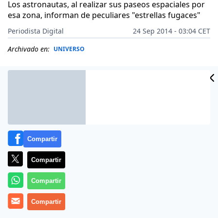
Los astronautas, al realizar sus paseos espaciales por
esa zona, informan de peculiares "estrellas fugaces"
Periodista Digital
24 Sep 2014 - 03:04 CET
Archivado en:
UNIVERSO
Compartir
Compartir
Compartir
El telescopio Hubble se encuentra inevitablemente en
Compartir
su trayectoria con una misteriosa región conocida