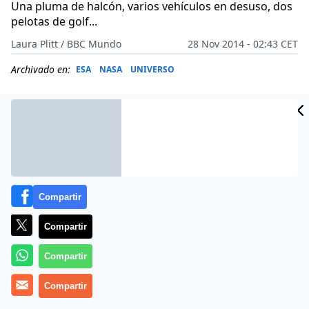
Una pluma de halcón, varios vehículos en desuso, dos
pelotas de golf...
Laura Plitt / BBC Mundo
28 Nov 2014 - 02:43 CET
Archivado en:
ESA
NASA
UNIVERSO
Compartir
Compartir
Compartir
Una pluma de halcón, varios vehículos en desuso, dos
Compartir
pelotas de golf, bolsas con orina y retratos familiares