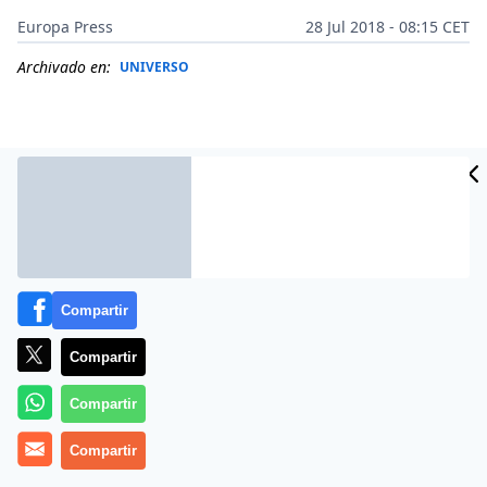
Europa Press
28 Jul 2018 - 08:15 CET
Archivado en:
UNIVERSO
Compartir
Compartir
Compartir
Científicos han podido confirmar por primera vez,
gracias a las observaciones llevadas a cabo con el
Compartir
telescopio VLT del Observatorio Europeo Austral