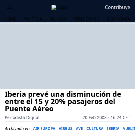
Contribuye
HOME
POLÍTICA
MUNDO
PERIODISMO
ECONOMÍA
Iberia prevé una disminución de
entre el 15 y 20% pasajeros del
Puente Aéreo
Periodista Digital
20 Feb 2008 - 16:24 CET
OS
Archivado en:
AIR EUROPA
AIRBUS
AVE
CULTURA
IBERIA
VUELI