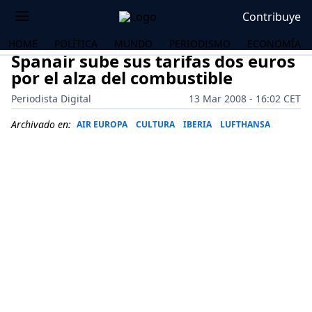
Contribuye
HOME
POLÍTICA
MUNDO
PERIODISMO
ECONOMÍA
Spanair sube sus tarifas dos euros
por el alza del combustible
Periodista Digital
13 Mar 2008 - 16:02 CET
Archivado en:
AIR EUROPA
CULTURA
IBERIA
LUFTHANSA
OS