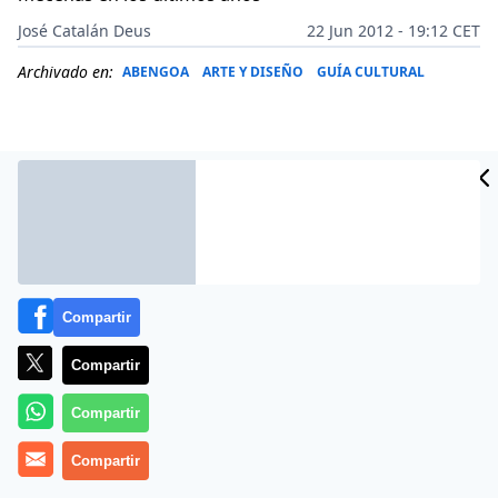
José Catalán Deus
22 Jun 2012 - 19:12 CET
Archivado en:
ABENGOA
ARTE Y DISEÑO
GUÍA CULTURAL
Compartir
Compartir
Compartir
El Museo del Prado se supera a sí mismo. Por si era
poca oferta veraniega la exposición temporal
‘El último
Compartir
Rafael’
, desde este martes irá acompañada por