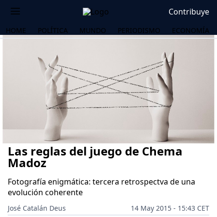
Contribuye
HOME
POLÍTICA
MUNDO
PERIODISMO
ECONOMÍA
Las reglas del juego de Chema
Madoz
Fotografía enigmática: tercera retrospectva de una
evolución coherente
OS
José Catalán Deus
14 May 2015 - 15:43 CET