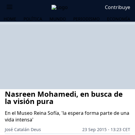
Contribuye
HOME
POLÍTICA
MUNDO
PERIODISMO
ECONOMÍA
Nasreen Mohamedi, en busca de
la visión pura
En el Museo Reina Sofía, 'la espera forma parte de una
vida intensa'
OS
José Catalán Deus
23 Sep 2015 - 13:23 CET