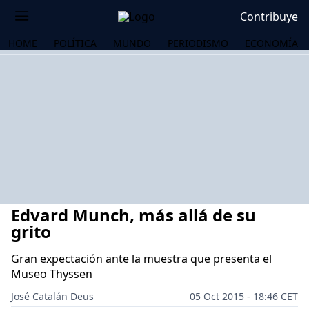
Contribuye
HOME
POLÍTICA
MUNDO
PERIODISMO
ECONOMÍA
Edvard Munch, más allá de su
grito
Gran expectación ante la muestra que presenta el
Museo Thyssen
OS
José Catalán Deus
05 Oct 2015 - 18:46 CET