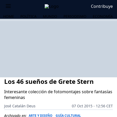
Contribuye
HOME
POLÍTICA
MUNDO
PERIODISMO
ECONOMÍA
Los 46 sueños de Grete Stern
Interesante colección de fotomontajes sobre fantasías
femeninas
OS
José Catalán Deus
07 Oct 2015 - 12:56 CET
Archivado en:
ARTE Y DISEÑO
GUÍA CULTURAL