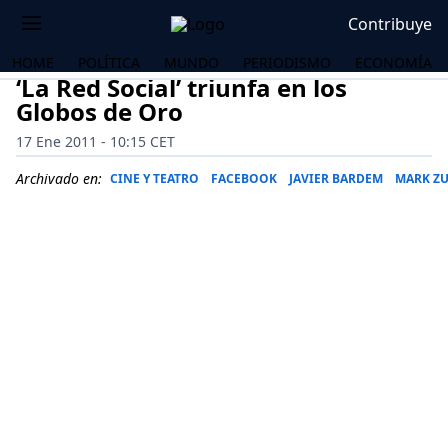
Contribuye
HOME
POLÍTICA
MUNDO
PERIODISMO
ECONOMÍA
‘La Red Social’ triunfa en los
Globos de Oro
17 Ene 2011 - 10:15 CET
Archivado en:
CINE Y TEATRO
FACEBOOK
JAVIER BARDEM
MARK Z
OS