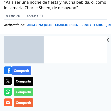
"Va a ser una noche de fiesta y mucha bebida, o, como
lo llamaría Charlie Sheen, de desayuno"
18 Ene 2011 - 09:06 CET
Archivado en:
ANGELINA JOLIE
CHARLIE SHEEN
CINE Y TEATRO
JI
Compartir
Compartir
Compartir
Más información
Compartir