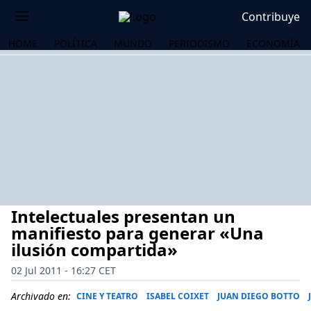
Contribuye
HOME
POLÍTICA
MUNDO
PERIODISMO
ECONOMÍA
Intelectuales presentan un
manifiesto para generar «Una
ilusión compartida»
02 Jul 2011 - 16:27 CET
OS
Archivado en:
CINE Y TEATRO
ISABEL COIXET
JUAN DIEGO BOTTO