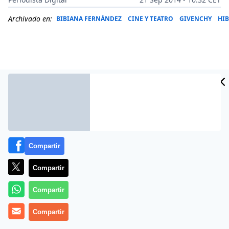
Archivado en:
BIBIANA FERNÁNDEZ
CINE Y TEATRO
GIVENCHY
HI
Compartir
Compartir
Más información
Compartir
Compartir