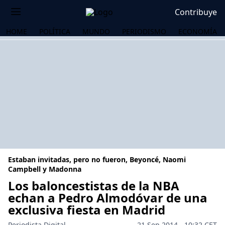
Contribuye
HOME
POLÍTICA
MUNDO
PERIODISMO
ECONOMÍA
Estaban invitadas, pero no fueron, Beyoncé, Naomi
Campbell y Madonna
Los baloncestistas de la NBA
echan a Pedro Almodóvar de una
OS
exclusiva fiesta en Madrid
Periodista Digital
21 Sep 2014 - 10:32 CET