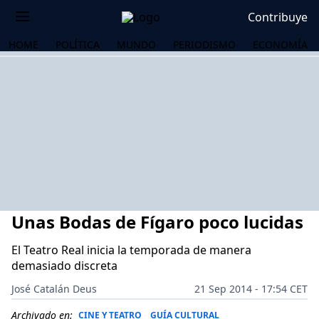
Contribuye
HOME
POLÍTICA
MUNDO
PERIODISMO
ECONOMÍA
Unas Bodas de Fígaro poco lucidas
El Teatro Real inicia la temporada de manera
demasiado discreta
OS
José Catalán Deus
21 Sep 2014 - 17:54 CET
Archivado en:
CINE Y TEATRO
GUÍA CULTURAL