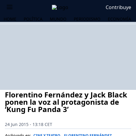
Contribuye
HOME
POLÍTICA
MUNDO
PERIODISMO
ECONOMÍA
Florentino Fernández y Jack Black
ponen la voz al protagonista de
‘Kung Fu Panda 3’
OS
24 Jun 2015 - 13:18 CET
Archivado en:
CINE Y TEATRO
FLORENTINO FERNÁNDEZ