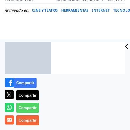
Archivado en:
CINE Y TEATRO
HERRAMIENTAS
INTERNET
TECNOLO
Compartir
Compartir
Más información
Compartir
Compartir