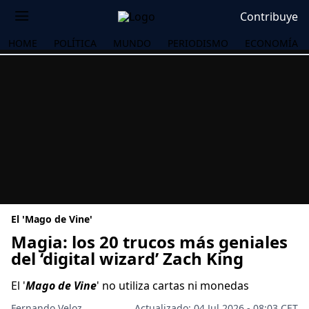
Contribuye
HOME
POLÍTICA
MUNDO
PERIODISMO
ECONOMÍA
El 'Mago de Vine'
Magia: los 20 trucos más geniales
del ‘digital wizard’ Zach King
OS
El '
Mago de Vine
' no utiliza cartas ni monedas
Fernando Veloz
Actualizado: 04 Jul 2026 - 08:03 CET