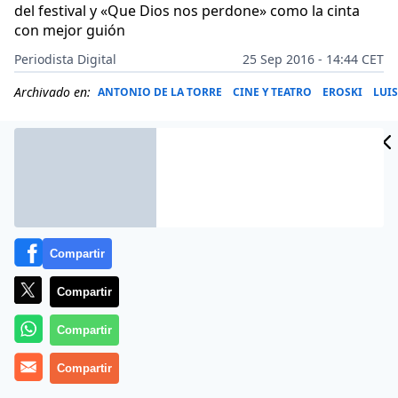
del festival y «Que Dios nos perdone» como la cinta
con mejor guión
Periodista Digital
25 Sep 2016 - 14:44 CET
Archivado en:
ANTONIO DE LA TORRE
CINE Y TEATRO
EROSKI
LUI
Compartir
Compartir
Compartir
Compartir
La película
‘I am not Madame Bovary
’, de Xiogang
Feng, se ha alzado este sábado con la
Concha de Oro