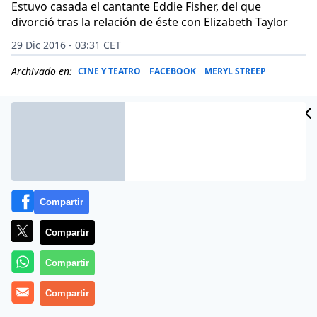
Estuvo casada el cantante Eddie Fisher, del que
divorció tras la relación de éste con Elizabeth Taylor
29 Dic 2016 - 03:31 CET
Archivado en:
CINE Y TEATRO
FACEBOOK
MERYL STREEP
Compartir
Compartir
Compartir
Más información
Compartir