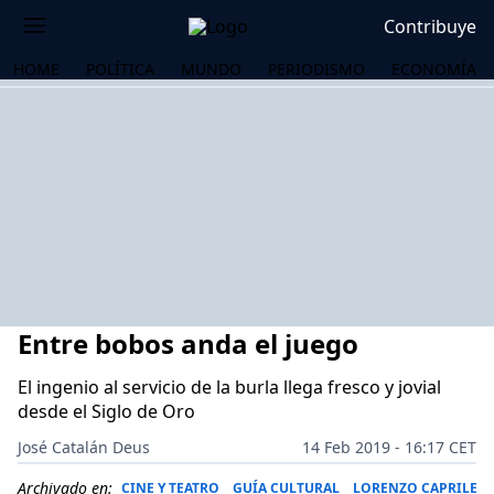
Contribuye
HOME
POLÍTICA
MUNDO
PERIODISMO
ECONOMÍA
Entre bobos anda el juego
El ingenio al servicio de la burla llega fresco y jovial
desde el Siglo de Oro
OS
José Catalán Deus
14 Feb 2019 - 16:17 CET
Archivado en:
CINE Y TEATRO
GUÍA CULTURAL
LORENZO CAPRILE