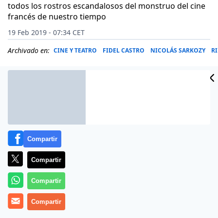
todos los rostros escandalosos del monstruo del cine
francés de nuestro tiempo
19 Feb 2019 - 07:34 CET
Archivado en:
CINE Y TEATRO
FIDEL CASTRO
NICOLÁS SARKOZY
R
Compartir
Compartir
Compartir
Compartir
Es uno de los actores más reconocidos en el mundo
entero. (
Gérard Depardieu: «Mataron a mi hijo por dos