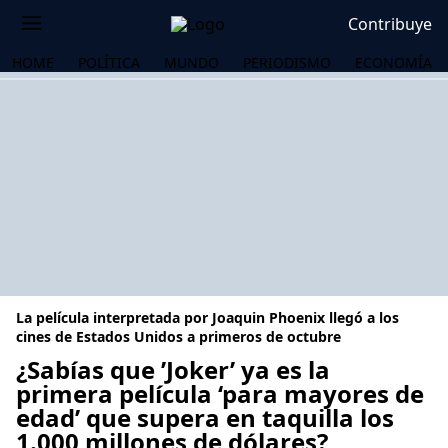
Contribuye
HOME
POLÍTICA
MUNDO
PERIODISMO
ECONOMÍA
La película interpretada por Joaquin Phoenix llegó a los
cines de Estados Unidos a primeros de octubre
¿Sabías que ’Joker’ ya es la
primera película ‘para mayores de
OS
edad’ que supera en taquilla los
1.000 millones de dólares?