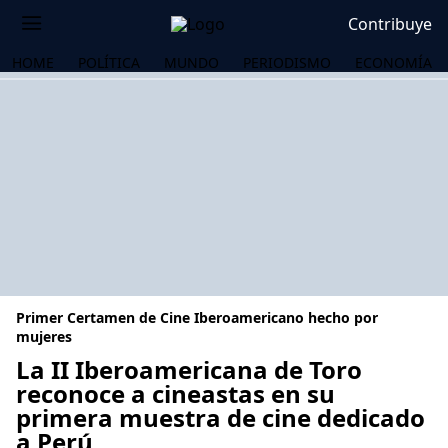
Contribuye
HOME
POLÍTICA
MUNDO
PERIODISMO
ECONOMÍA
Primer Certamen de Cine Iberoamericano hecho por
mujeres
La II Iberoamericana de Toro
reconoce a cineastas en su
OS
primera muestra de cine dedicado
a Perú