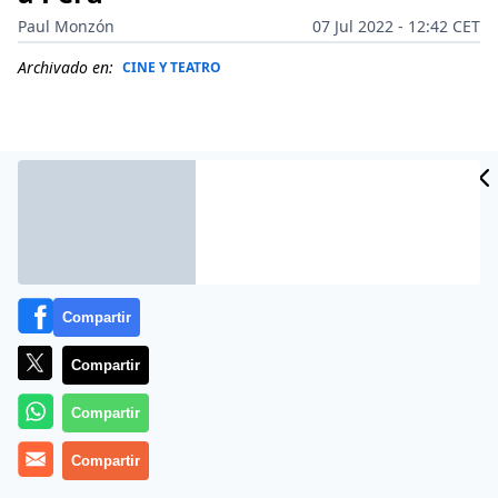
Paul Monzón
07 Jul 2022 - 12:42 CET
Archivado en:
CINE Y TEATRO
Compartir
Compartir
Compartir
La Iberoamericana de Toro, exposición revolucionaria
de arte contemporáneo celebrada en esta ciudad
Compartir
zamorana cuyas protagonistas son artistas