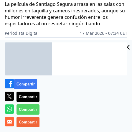
La película de Santiago Segura arrasa en las salas con
millones en taquilla y cameos inesperados, aunque su
humor irreverente genera confusión entre los
espectadores al no respetar ningún bando
Periodista Digital
17 Mar 2026 - 07:34 CET
Archivado en:
CINE Y TEATRO
CULTURA
JUAN DEL VAL
SANTIAGO 
Compartir
Compartir
Compartir
Compartir