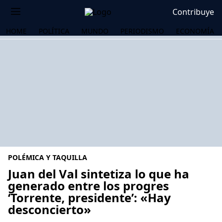
Contribuye
HOME
POLÍTICA
MUNDO
PERIODISMO
ECONOMÍA
POLÉMICA Y TAQUILLA
Juan del Val sintetiza lo que ha
generado entre los progres
‘Torrente, presidente’: «Hay
OS
desconcierto»