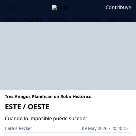
Contribuye
HOME
POLÍTICA
MUNDO
PERIODISMO
ECONOMÍA
Tres Amigos Planifican un Robo Histórico
ESTE / OESTE
Cuando lo imposible puede suceder
OS
Carlos Pecker
09 May 2026 - 20:40 CET