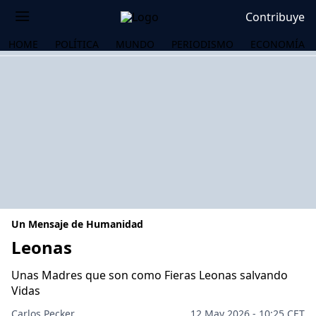
Contribuye
HOME
POLÍTICA
MUNDO
PERIODISMO
ECONOMÍA
Un Mensaje de Humanidad
Leonas
Unas Madres que son como Fieras Leonas salvando
OS
Vidas
Carlos Pecker
12 May 2026 - 10:25 CET