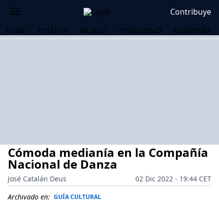
Contribuye
HOME
POLÍTICA
MUNDO
PERIODISMO
ECONOMÍA
Cómoda medianía en la Compañía
Nacional de Danza
José Catalán Deus
02 Dic 2022 - 19:44 CET
OS
Archivado en:
GUÍA CULTURAL