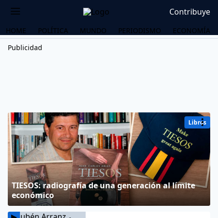
Contribuye
HOME
POLÍTICA
MUNDO
PERIODISMO
ECONOMÍA
Publicidad
Libros
TIESOS: radiografía de una generación al límite
económico
OS