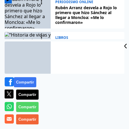
PERIODISMO ONLINE
Rubén Arranz desvela a Rojo lo
primero que hizo Sánchez al
llegar a Moncloa: «Me lo
confirmaron»
LIBROS
“Historia de vidas y personajes
de mi fantasía” de Alfonso Abril
LIBROS
Reseña del libro «La gran estafa
Compartir
sistémica», de José Antonio
Bielsa Arbiol
Compartir
Compartir
PERIODISMO ONLINE
Lucía Etxebarria desmonta las
mentiras de lo woke en
Compartir
‘Patocracia’