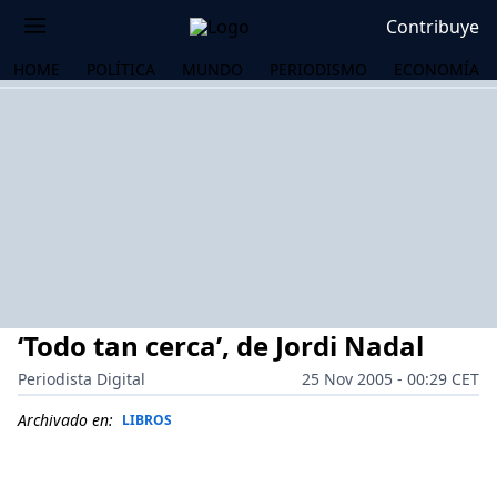
Contribuye
HOME
POLÍTICA
MUNDO
PERIODISMO
ECONOMÍA
‘Todo tan cerca’, de Jordi Nadal
Periodista Digital
25 Nov 2005 - 00:29 CET
Archivado en:
LIBROS
OS