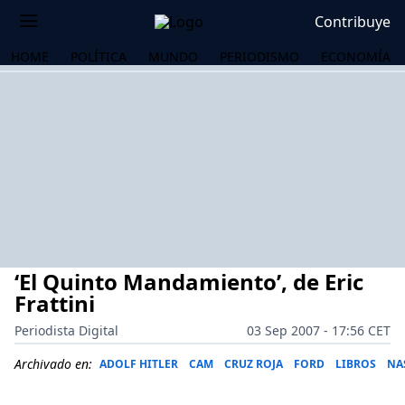
Contribuye
HOME
POLÍTICA
MUNDO
PERIODISMO
ECONOMÍA
‘El Quinto Mandamiento’, de Eric
Frattini
Periodista Digital
03 Sep 2007 - 17:56 CET
OS
Archivado en:
ADOLF HITLER
CAM
CRUZ ROJA
FORD
LIBROS
NA