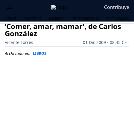
Contribuye
HOME
POLÍTICA
MUNDO
PERIODISMO
ECONOMÍA
‘Comer, amar, mamar’, de Carlos
González
Vicente Torres
01 Dic 2009 - 08:45 CET
Archivado en:
LIBROS
OS