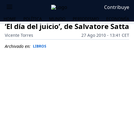
Contribuye
HOME
POLÍTICA
MUNDO
PERIODISMO
ECONOMÍA
‘El día del juicio’, de Salvatore Satta
Vicente Torres
27 Ago 2010 - 13:41 CET
Archivado en:
LIBROS
OS