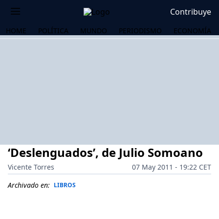
Contribuye
HOME
POLÍTICA
MUNDO
PERIODISMO
ECONOMÍA
‘Deslenguados’, de Julio Somoano
Vicente Torres
07 May 2011 - 19:22 CET
Archivado en:
LIBROS
OS