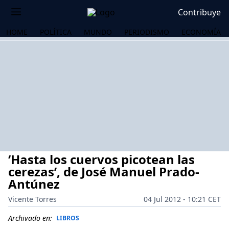
Contribuye
HOME
POLÍTICA
MUNDO
PERIODISMO
ECONOMÍA
‘Hasta los cuervos picotean las
cerezas’, de José Manuel Prado-
Antúnez
Vicente Torres
04 Jul 2012 - 10:21 CET
OS
Archivado en:
LIBROS