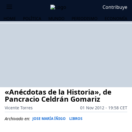
Contribuye
HOME
POLÍTICA
MUNDO
PERIODISMO
ECONOMÍA
«Anécdotas de la Historia», de
Pancracio Celdrán Gomariz
Vicente Torres
01 Nov 2012 - 19:58 CET
OS
Archivado en:
JOSE MARÍA ÍÑIGO
LIBROS