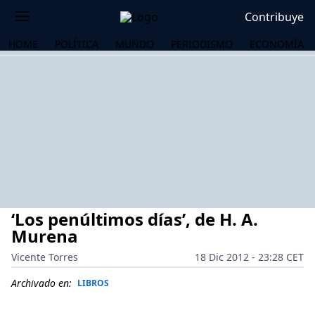
Contribuye
HOME
POLÍTICA
MUNDO
PERIODISMO
ECONOMÍA
‘Los penúltimos días’, de H. A.
Murena
Vicente Torres
18 Dic 2012 - 23:28 CET
OS
Archivado en:
LIBROS