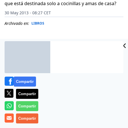
que está destinada solo a cocinillas y amas de casa?
30 May 2013 - 08:27 CET
Archivado en:
LIBROS
Compartir
Compartir
Compartir
¿Quién dijo que la cocina es cara, difícil o aburrida o
Compartir
que está destinada solo a cocinillas y amas de casa?
Juan Pozuelo, el chef de la eterna sonrisa, nos