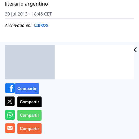
literario argentino
30 Jul 2013 - 18:46 CET
Archivado en:
LIBROS
Compartir
Compartir
Compartir
Un grupo de amigos se reúne cada domingo en un bar
Compartir
de la Recoleta a tomar café, fumar, hablar poco y leer
los diarios.