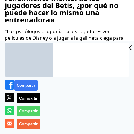
jugadores del Betis, ¿por qué no
puede hacer lo mismo una
entrenadora»
"Los psicólogos proponían a los jugadores ver
películas de Disney o a jugar a la gallineta ciega para
fomentar la cohesión y profundizar en valores"
Juan Velarde
04 Oct 2013 - 10:48 CET
Archivado en:
CRISTIANO RONALDO
DISNEY
LIBROS
RAYO VALLE
Compartir
Compartir
Compartir
Compartir