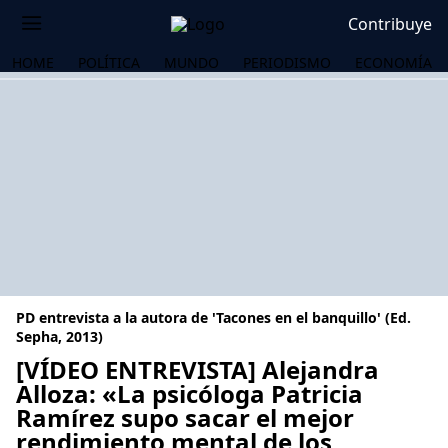
Contribuye
HOME
POLÍTICA
MUNDO
PERIODISMO
ECONOMÍA
PD entrevista a la autora de 'Tacones en el banquillo' (Ed.
Sepha, 2013)
[VÍDEO ENTREVISTA] Alejandra
Alloza: «La psicóloga Patricia
OS
Ramírez supo sacar el mejor
rendimiento mental de los