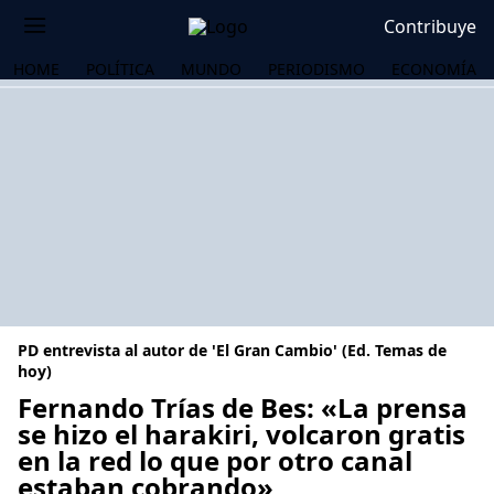
Contribuye
HOME
POLÍTICA
MUNDO
PERIODISMO
ECONOMÍA
PD entrevista al autor de 'El Gran Cambio' (Ed. Temas de
hoy)
Fernando Trías de Bes: «La prensa
se hizo el harakiri, volcaron gratis
OS
en la red lo que por otro canal
estaban cobrando»