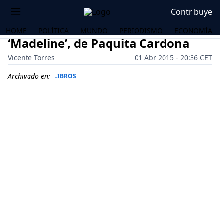
Contribuye
HOME
POLÍTICA
MUNDO
PERIODISMO
ECONOMÍA
‘Madeline’, de Paquita Cardona
Vicente Torres
01 Abr 2015 - 20:36 CET
Archivado en:
LIBROS
OS