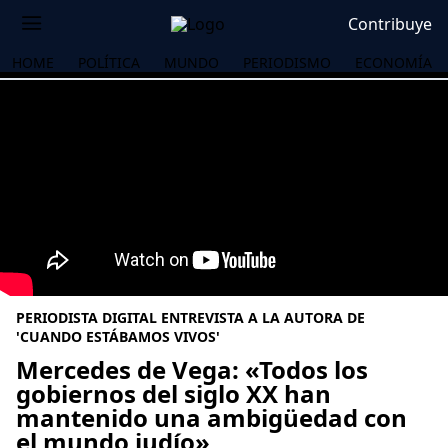
Contribuye
HOME
POLÍTICA
MUNDO
PERIODISMO
ECONOMÍA
PERIODISTA DIGITAL ENTREVISTA A LA AUTORA DE
'CUANDO ESTÁBAMOS VIVOS'
Mercedes de Vega: «Todos los
gobiernos del siglo XX han
OS
mantenido una ambigüedad con
el mundo judío»