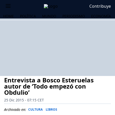
Contribuye
HOME
POLÍTICA
MUNDO
PERIODISMO
ECONOMÍA
Entrevista a Bosco Esteruelas
autor de ‘Todo empezó con
Obdulio’
25 Dic 2015 - 07:15 CET
OS
Archivado en:
CULTURA
LIBROS