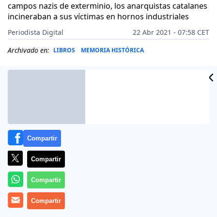
campos nazis de exterminio, los anarquistas catalanes
incineraban a sus víctimas en hornos industriales
Periodista Digital
22 Abr 2021 - 07:58 CET
Archivado en:
LIBROS
MEMORIA HISTÓRICA
Compartir
Compartir
Compartir
Compartir
El objetivo político del proyecto de Ley de “Memoria
Democrática”, que presentó el Gobierno social-