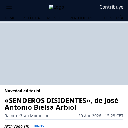
Contribuye
HOME
POLÍTICA
MUNDO
PERIODISMO
ECONOMÍA
Novedad editorial
«SENDEROS DISIDENTES», de José
Antonio Bielsa Arbiol
OS
Ramiro Grau Morancho
20 Abr 2026 - 15:23 CET
Archivado en:
LIBROS