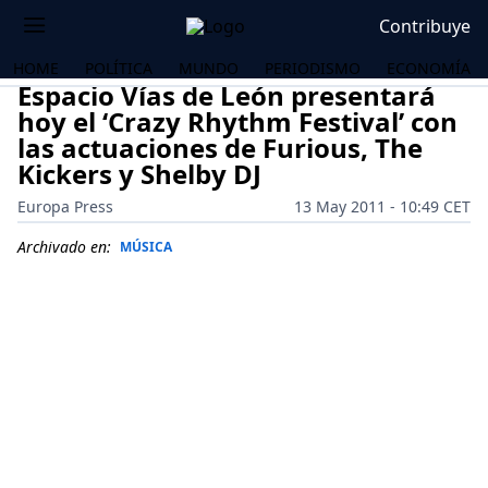
Contribuye
HOME
POLÍTICA
MUNDO
PERIODISMO
ECONOMÍA
Espacio Vías de León presentará
hoy el ‘Crazy Rhythm Festival’ con
las actuaciones de Furious, The
Kickers y Shelby DJ
Europa Press
13 May 2011 - 10:49 CET
Archivado en:
MÚSICA
OS