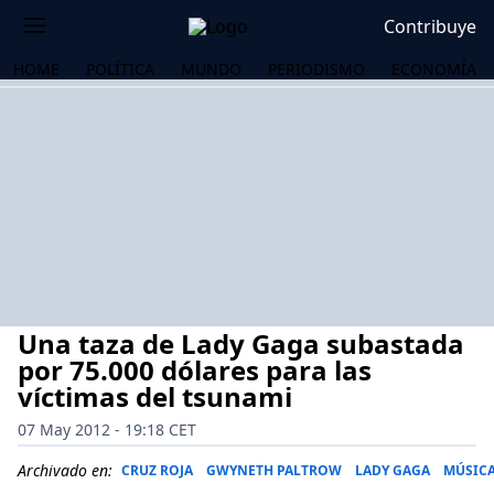
Contribuye
HOME
POLÍTICA
MUNDO
PERIODISMO
ECONOMÍA
Una taza de Lady Gaga subastada
por 75.000 dólares para las
víctimas del tsunami
07 May 2012 - 19:18 CET
OS
Archivado en:
CRUZ ROJA
GWYNETH PALTROW
LADY GAGA
MÚSIC