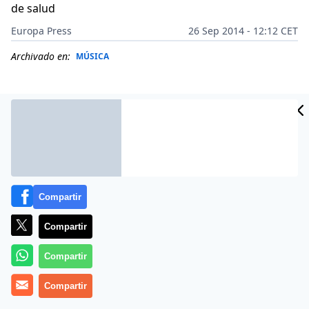
de salud
Europa Press
26 Sep 2014 - 12:12 CET
Archivado en:
MÚSICA
Compartir
Compartir
Compartir
El guitarrista Malcolm Young, co-fundador de AC/DC
Compartir
junto a su hermano Angus en 1973, ha sido internado
en una residencia especializada en demencia de